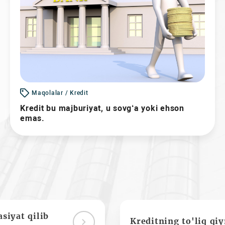
Maqolalar / Kredit
Kredit bu majburiyat, u sovg‘a yoki ehson
emas.
siyat qilib
Kreditning to'liq qi