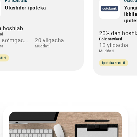
Hamkorbank
Octoba
Ulushdor ipoteka
Yangi
ikkil
ipot
n boshlab
20% dan boshl
si
 so‘mgac...
20 yilgacha
Foiz stavkasi
10 yilgacha
ha
Muddati
Muddati
diti
Ipoteka krediti