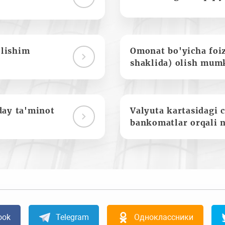
olishim
Omonat bo'yicha foi
shaklida) olish mum
day ta'minot
Valyuta kartasidagi c
bankomatlar orqali 
ook
Telegram
Одноклассники