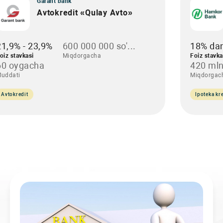
Garant bank
Avtokredit «Qulay Avto»
21,9% - 23,9%
600 000 000 so'...
18% da
oiz stavkasi
Miqdorgacha
Foiz stavka
60 oygacha
420 mln
uddati
Miqdorgac
Avtokredit
Ipoteka kre