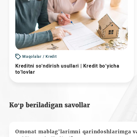
Maqolalar / Kredit
Kreditni so‘ndirish usullari | Kredit bo‘yicha
to‘lovlar
Ko‘p beriladigan savollar
Omonat mablag'larimni qarindoshlarimga va