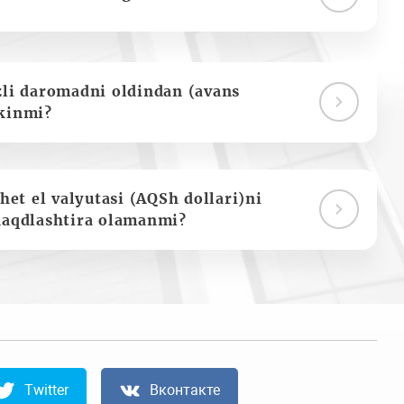
zli daromadni oldindan (avans
kinmi?
het el valyutasi (AQSh dollari)ni
naqdlashtira olamanmi?
Twitter
Вконтакте