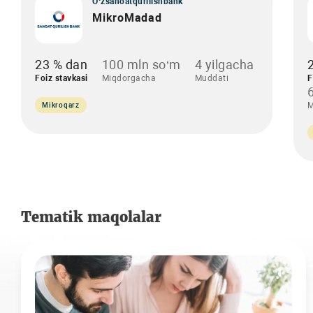
O‘zsanoatqurilishbank
MikroMadad
23 % dan
100 mln so‘m
4 yilgacha
Foiz stavkasi
Miqdorgacha
Muddati
F
M
Mikroqarz
Tematik maqolalar