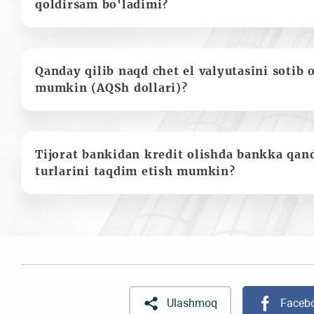
qoldirsam bo'ladimi?
Qanday qilib naqd chet el valyutasini sotib 
mumkin (AQSh dollari)?
Tijorat bankidan kredit olishda bankka qan
turlarini taqdim etish mumkin?
Ulashmoq
Faceb