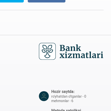
Hozir saytda:
ro'yhatdan o'tganlar - 0
mehmonlar - 6
Matnda xatolikni