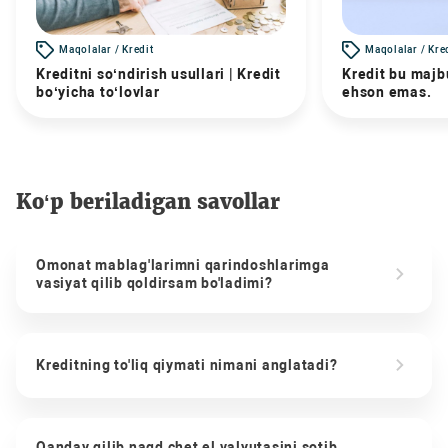
Maqolalar / Kredit
Maqolalar / Kre
Kreditni so‘ndirish usullari | Kredit
Kredit bu majbu
bo‘yicha to‘lovlar
ehson emas.
Ko‘p beriladigan savollar
Omonat mablag'larimni qarindoshlarimga
vasiyat qilib qoldirsam bo'ladimi?
Kreditning to'liq qiymati nimani anglatadi?
Qanday qilib naqd chet el valyutasini sotib