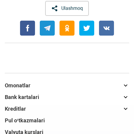
Ulashmoq
Omonatlar
Bank kartalari
Kreditlar
Pul o‘tkazmalari
Valyuta kurslari