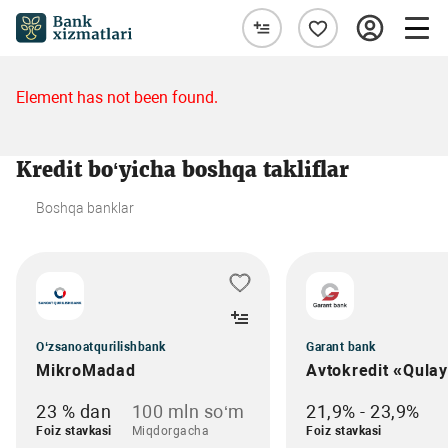
Element has not been found.
Kredit bo‘yicha boshqa takliflar
Boshqa banklar
O‘zsanoatqurilishbank
Garant bank
MikroMadad
Avtokredit «Qula
23 % dan
100 mln so‘m
21,9% - 23,9%
Foiz stavkasi
Miqdorgacha
Foiz stavkasi