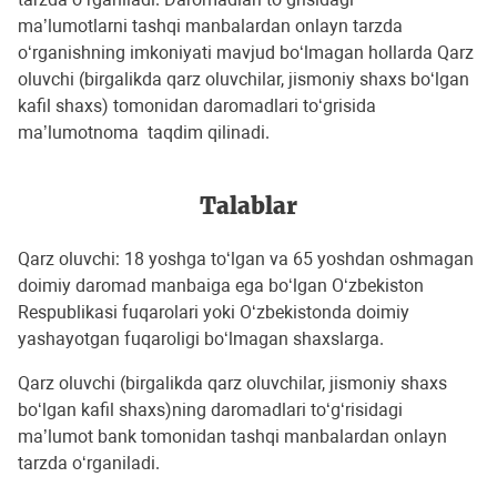
ma’lumotlarni tashqi manbalardan onlayn tarzda
o‘rganishning imkoniyati mavjud bo‘lmagan hollarda Qarz
oluvchi (birgalikda qarz oluvchilar, jismoniy shaxs bo‘lgan
kafil shaxs) tomonidan daromadlari to‘grisida
ma’lumotnoma taqdim qilinadi.
Talablar
Qarz oluvchi: 18 yoshga toʻlgan va 65 yoshdan oshmagan
doimiy daromad manbaiga ega bo‘lgan O‘zbekiston
Respublikasi fuqarolari yoki O‘zbekistonda doimiy
yashayotgan fuqaroligi bo‘lmagan shaxslarga.
Qarz oluvchi (birgalikda qarz oluvchilar, jismoniy shaxs
boʻlgan kafil shaxs)ning daromadlari toʻgʻrisidagi
ma’lumot bank tomonidan tashqi manbalardan onlayn
tarzda oʻrganiladi.