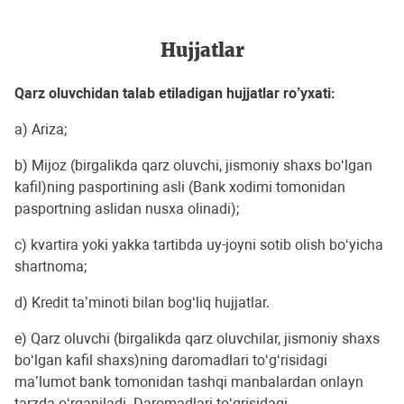
Hujjatlar
Qarz oluvchidan talab etiladigan hujjatlar ro’yxati:
a) Ariza;
b) Mijoz (birgalikda qarz oluvchi, jismoniy shaxs bo‘lgan
kafil)ning pasportining asli (Bank xodimi tomonidan
pasportning aslidan nusxa olinadi);
c) kvartira yoki yakka tartibda uy-joyni sotib olish bo‘yicha
shartnoma;
d) Kredit ta’minoti bilan bog‘liq hujjatlar.
e) Qarz oluvchi (birgalikda qarz oluvchilar, jismoniy shaxs
bo‘lgan kafil shaxs)ning daromadlari to‘g‘risidagi
ma’lumot bank tomonidan tashqi manbalardan onlayn
tarzda o‘rganiladi. Daromadlari to‘grisidagi