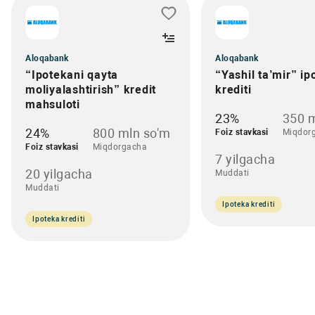
Aloqabank
Aloqabank
“Ipotekani qayta
“Yashil ta’mir” ip
moliyalashtirish” kredit
krediti
mahsuloti
23%
350 m
24%
800 mln so'm
Foiz stavkasi
Miqdor
Foiz stavkasi
Miqdorgacha
7 yilgacha
20 yilgacha
Muddati
Muddati
Ipoteka krediti
Ipoteka krediti