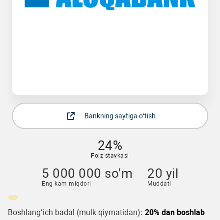
Bankning saytiga o‘tish
24%
Foiz stavkasi
5 000 000 so'm
20 yil
Eng kam miqdori
Muddati
Boshlang‘ich badal (mulk qiymatidan):
20% dan boshlab