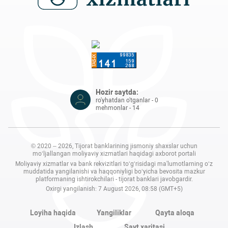
Hozir saytda:
ro'yhatdan o'tganlar - 0
mehmonlar - 14
© 2020 – 2026, Tijorat banklarining jismoniy shaxslar uchun
mo‘ljallangan moliyaviy xizmatlari haqidagi axborot portali
Moliyaviy xizmatlar va bank rekvizitlari to‘g‘risidagi ma'lumotlarning o‘z
muddatida yangilanishi va haqqoniyligi bo‘yicha bevosita mazkur
platformaning ishtirokchilari - tijorat banklari javobgardir.
Oxirgi yangilanish: 7 August 2026, 08:58 (GMT+5)
Loyiha haqida
Yangiliklar
Qayta aloqa
Izlash
Sayt xaritasi