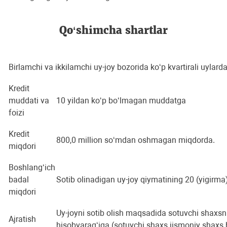
Qo‘shimcha shartlar
Birlamchi va ikkilamchi uy-joy bozorida ko‘p kvartirali uylarda
Kredit
muddati va
10 yildan ko‘p bo‘lmagan muddatga
foizi
Kredit
800,0 million so‘mdan oshmagan miqdorda.
miqdori
Boshlang‘ich
badal
Sotib olinadigan uy-joy qiymatining 20 (yigirm
miqdori
Uy-joyni sotib olish maqsadida sotuvchi shaxs
Ajratish
hisobvarag‘iga (sotuvchi shaxs jismoniy shaxs