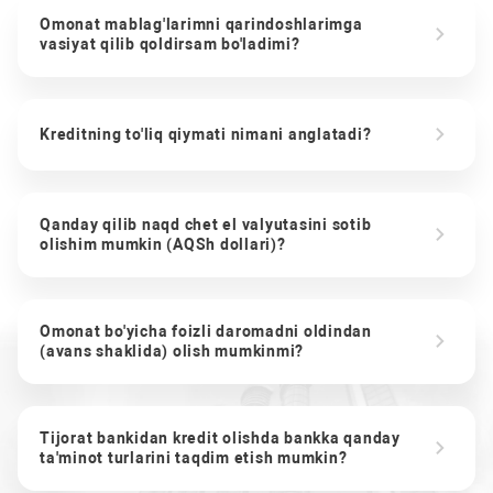
Omonat mablag'larimni qarindoshlarimga
vasiyat qilib qoldirsam bo'ladimi?
Kreditning to'liq qiymati nimani anglatadi?
Qanday qilib naqd chet el valyutasini sotib
olishim mumkin (AQSh dollari)?
Omonat bo'yicha foizli daromadni oldindan
(avans shaklida) olish mumkinmi?
Tijorat bankidan kredit olishda bankka qanday
ta'minot turlarini taqdim etish mumkin?