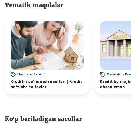
Tematik maqolalar
Maqolalar / Kredit
Maqolalar / Kre
Kreditni so‘ndirish usullari | Kredit
Kredit bu majbu
bo‘yicha to‘lovlar
ehson emas.
Ko‘p beriladigan savollar