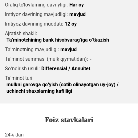
Oraliq to'lovlarning davriyligi:
Har oy
Imtiyoz davrining mavjudligi:
mavjud
Imtiyoz davrining muddati:
12 oy
Ajratish shakli:
Ta'minotchining bank hisobvarag‘iga o‘tkazish
Ta'minotning mavjudligi:
mavjud
Ta'minot summasi (mulk qiymatidan):
-
So‘ndirish usuli:
Differensial / Annuitet
Ta'minot turi:
mulkni garovga qo‘yish (sotib olinayotgan uy-joy) /
uchinchi shaxslarning kafilligi
Foiz stavkalari
24% dan