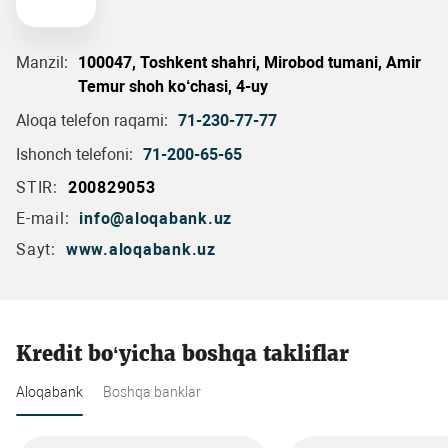
Manzil:
100047, Toshkent shahri, Mirobod tumani, Amir
Temur shoh ko‘chasi, 4-uy
Aloqa telefon raqami:
71-230-77-77
Ishonch telefoni:
71-200-65-65
STIR:
200829053
E-mail:
info@aloqabank.uz
Sayt:
www.aloqabank.uz
Kredit bo‘yicha boshqa takliflar
Aloqabank
Boshqa banklar