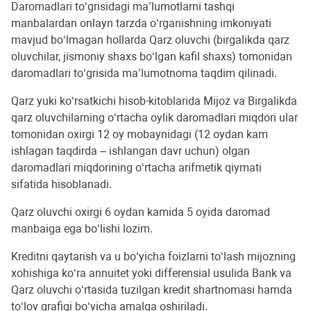
Daromadlari toʻgrisidagi ma’lumotlarni tashqi
manbalardan onlayn tarzda oʻrganishning imkoniyati
mavjud boʻlmagan hollarda Qarz oluvchi (birgalikda qarz
oluvchilar, jismoniy shaxs bo‘lgan kafil shaxs) tomonidan
daromadlari toʻgrisida ma’lumotnoma taqdim qilinadi.
Qarz yuki koʻrsatkichi hisob-kitoblarida Mijoz va Birgalikda
qarz oluvchilarning oʻrtacha oylik daromadlari miqdori ular
tomonidan oxirgi 12 oy mobaynidagi (12 oydan kam
ishlagan taqdirda – ishlangan davr uchun) olgan
daromadlari miqdorining oʻrtacha arifmetik qiymati
sifatida hisoblanadi.
Qarz oluvchi oxirgi 6 oydan kamida 5 oyida daromad
manbaiga ega boʻlishi lozim.
Kreditni qaytarish va u boʻyicha foizlarni to‘lash mijozning
xohishiga koʻra annuitet yoki differensial usulida Bank va
Qarz oluvchi o‘rtasida tuzilgan kredit shartnomasi hamda
toʻlov grafigi bo‘yicha amalga oshiriladi.