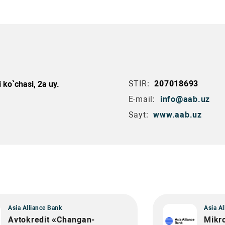
STIR:
207018693
ko`chasi, 2a uy.
E-mail:
info@aab.uz
Sayt:
www.aab.uz
Asia Alliance Bank
Asia Al
Avtokredit «Changan-
Mikr