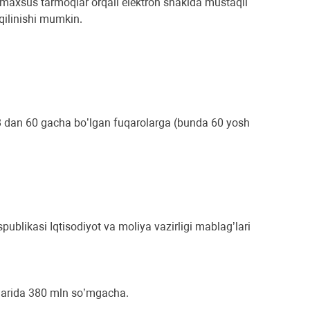
 maxsus tarmoqlar orqali elektron shaklda mustaqil
qilinishi mumkin.
 18 dan 60 gacha bo’lgan fuqarolarga (bunda 60 yosh
publikasi Iqtisodiyot va moliya vazirligi mablag’lari
dlarida 380 mln so’mgacha.