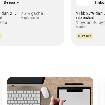
Deepal»
Imko
% dan 2...
75 % gacha
Yillik 27% dan .
si
Miqdorgacha
Foiz stavkasi
acha
1 oydan 36 oyg
Muddati
Mikroqarz