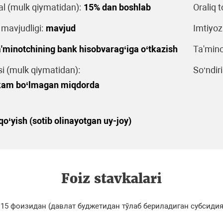
al (mulk qiymatidan):
15% dan boshlab
Oraliq t
 mavjudligi:
mavjud
Imtiyoz
'minotchining bank hisobvarag‘iga o‘tkazish
Ta'mino
 (mulk qiymatidan):
So‘ndiri
 kam bo‘lmagan miqdorda
o‘yish (sotib olinayotgan uy-joy)
Foiz stavkalari
15 фоизидан (давлат буджетидан тўлаб бериладиган субсидия