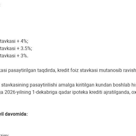
:
tavkasi + 4%;
tavkasi + 3.5%;
tavkasi + 3%.
si pasaytirilgan taqdirda, kredit foiz stavkasi mutanosib ravis
stavkasining pasaytirilishi amalga kiritilgan kundan boshlab his
026-yilning 1-dekabriga qadar ipoteka krediti ajratilganda, oxi
 yil davomida:
ozim;