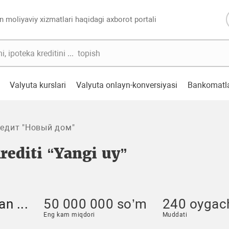
n moliyaviy xizmatlari haqidagi axborot portali
Valyuta kurslari
Valyuta onlayn-konversiyasi
Bankomatl
едит "Новый дом"
rediti “Yangi uy”
an ...
50 000 000 so’m
240 oygac
Eng kam miqdori
Muddati