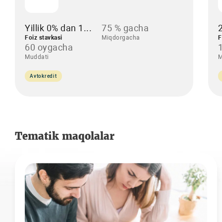
Yillik 0% dan 1...
75 % gacha
Foiz stavkasi
Miqdorgacha
F
60 oygacha
Muddati
M
Avtokredit
Tematik maqolalar