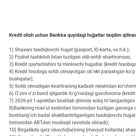
Kredit olish uchun Bankka quyidagi hujjatlar taqdim qilinad
1) Shaxsni tasdiqlovchi hujjat (pasport, ID-karta, va h.k.);
2) Pudrat tashkiloti bilan tuzilgan oldi-sotdi shartnomasi;
3) Kredit qaytarilishini ta’minlovchi hujjatlar (kredit hisobi
4) Kredit hisobiga sotib olinayotgan obʼekt joylashgan ko‘
boshqalar);
5) Sotib olinadigan kvartiraning kadastr reestridan ko‘chirm
6) O‘zini o‘zi band qilganlik to‘g‘risidagi guvohnoma (kredit
7) 2026-yil 1-apreldan boshlab ijtimoiy soliq to‘langanligini 
8)Bankning mas’ul xodimlari tomonidan tuzilgan garovga ol
boshlang’ich badal shakllantirilganligini tasdiqlovchi huj
tomonidan АBTdan mustaqil ravishda olinadi);
10) Birgalikda qarz oluvchi(lar)ning (mavjud hollarda) shax