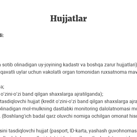
Hujjatlar
i:
ga sotib olinadigan uy-joyining kadastr va boshqa zarur hujjatlari)
p qavatli uylar uchun vakolatli organ tomonidan ruxsatnoma mavju
a;
 o‘zini-o‘zi band qilgan shaxslarga ajratilganda);
tasdiqlovchi hujjat (kredit o‘zini-o‘zi band qilgan shaxslarga ajr
inadigan mol-mulkning dastlabki monitoring dalolatnomasi mol-
jat. (Boshlang‘ich badal qarz oluvchi nomiga ochilgan omonat his
sini tasdiqlovchi hujjat (pasport, ID-karta, yashash guvohnomas