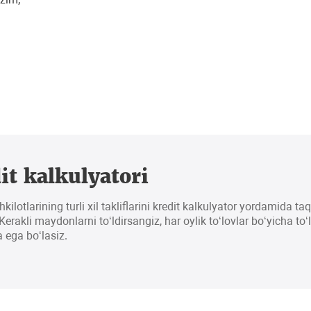
it kalkulyatori
hkilotlarining turli xil takliflarini kredit kalkulyator yordamida t
erakli maydonlarni to‘ldirsangiz, har oylik to‘lovlar bo‘yicha to‘
 ega bo‘lasiz.