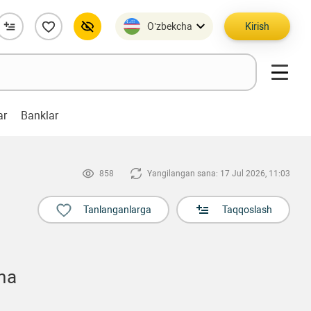
O’zbekcha
Kirish
ar
Banklar
858
Yangilangan sana: 17 Jul 2026, 11:03
Tanlanganlarga
Taqqoslash
ha