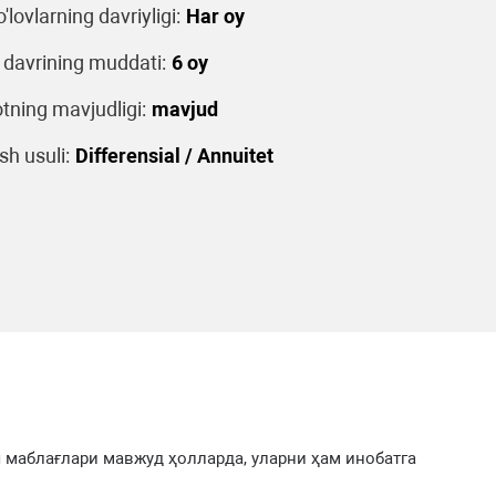
o'lovlarning davriyligi:
Har oy
 davrining muddati:
6 oy
tning mavjudligi:
mavjud
sh usuli:
Differensial / Annuitet
 маблағлари мавжуд ҳолларда, уларни ҳам инобатга