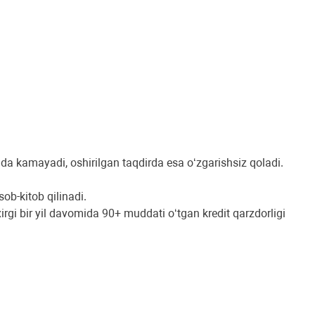
hda kamayadi, oshirilgan taqdirda esa o‘zgarishsiz qoladi.
ob-kitob qilinadi.
rgi bir yil davomida 90+ muddati o‘tgan kredit qarzdorligi