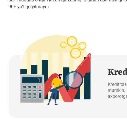
90+ yo‘l qo‘yilmaydi.
Kred
Kredit tas
mumkin. K
axborotga