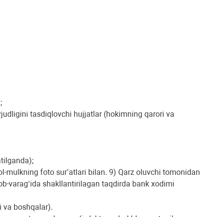
;
dligini tasdiqlovchi hujjatlar (hokimning qarori va
atilganda);
mulkning foto sur’atlari bilan. 9) Qarz oluvchi tomonidan
ob-varag‘ida shakllantirilagan taqdirda bank xodimi
i va boshqalar).