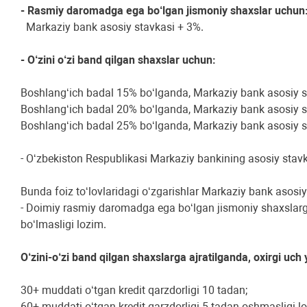
- Rasmiy daromadga ega bo‘lgan jismoniy shaxslar uchun
Markaziy bank asosiy stavkasi + 3%.
- O‘zini o‘zi band qilgan shaxslar uchun:
Boshlang‘ich badal 15% bo‘lganda, Markaziy bank asosiy s
Boshlang‘ich badal 20% bo‘lganda, Markaziy bank asosiy s
Boshlang‘ich badal 25% bo‘lganda, Markaziy bank asosiy s
- O‘zbekiston Respublikasi Markaziy bankining asosiy stavka
Bunda foiz to‘lovlaridagi o‘zgarishlar Markaziy bank asosiy 
- Doimiy rasmiy daromadga ega bo‘lgan jismoniy shaxslarga 2
bo‘lmasligi lozim.
O‘zini-o‘zi band qilgan shaxslarga ajratilganda, oxirgi uch
30+ muddati o‘tgan kredit qarzdorligi 10 tadan;
60+ muddati o‘tgan kredit qarzdorligi 5 tadan oshmasligi l