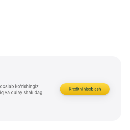
aqqoslab ko‘rishingiz
Kreditni hisoblash
liq va qulay shakldagi