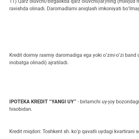
11) Qarz oluvchi/Birgalikda qarz oluvchi(lar)ning (mavjud 
ravishda olinadi. Daromadlarni aniqlash imkoniyati bo‘lmaga
Kredit doimiy rasmiy daromadiga ega yoki o’zini-o’zi band
inobatga olinadi) ajratiladi.
IPOTEKA KREDIT “YANGI UY”
- birlamchi uy-joy bozoridagi
hisobidan.
Kredit miqdori: Toshkent sh. ko’p qavatli uydagi kvartira