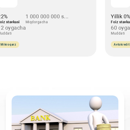
22%
1 000 000 000 s...
Yillik 0
oiz stavkasi
Miqdorgacha
Foiz stavka
12 oygacha
60 oyg
uddati
Muddati
Mikroqarz
Avtokredit