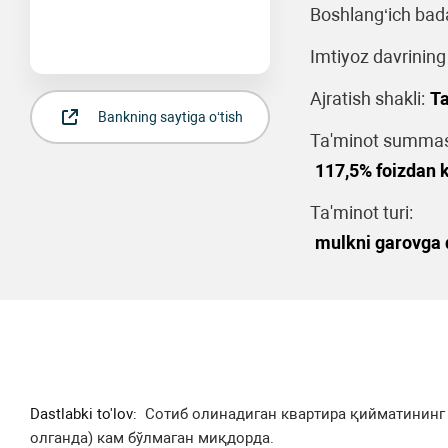
Boshlang‘ich bad
Imtiyoz davrining
Ajratish shakli:
Ta
Bankning saytiga o‘tish
Ta'minot summasi
117,5% foizdan
Ta'minot turi:
mulkni garovga q
Dastlabki to'lov:
Сотиб олинадиган квартира қийматининг 
олганда) кам бўлмаган миқдорда.