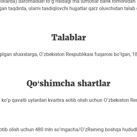
hollarda) daromadlari to‘g‘risidagi ma’lumotlar bank tomonidan
n taqdirda, ularni tasdiqlovchi hujjatlar qarz oluvchidan talab 
Talablar
 qilgan shaxslarga, O’zbekiston Respublikasi fuqarosi bo’lgan,
Qo‘shimcha shartlar
 ko’p qavatli uylardan kvartira sotib olish uchun O’zbekiston Res
ni sotib olish uchun 480 mln so’mgacha/O’zRsining boshqa hudu