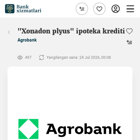
"Xonadon plyus" ipoteka krediti
Agrobank
497
Yangilangan sana: 24 Jul 2026, 00:08