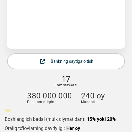
Bankning saytiga o‘tish
17
Foiz stavkasi
380 000 000
240 oy
Eng kam miqdori
Muddati
Boshlang‘ich badal (mulk qiymatidan):
15% yoki 20%
Oraliq to'lovlarning davriyligi:
Har oy