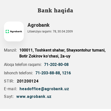
Bank haqida
Agrobank
Litsenziya raqami: 78, 30.04.2009
Manzil:
100011, Toshkent shahar, Shayxontohur tumani,
Botir Zokirov ko‘chasi, 2a-uy
Aloqa telefon raqami:
71-202-80-08
Ishonch telefoni:
71-203-88-88
,
1216
STIR:
201200124
E-mail:
headoffice@agrobank.uz
Sayt:
www.agrobank.uz