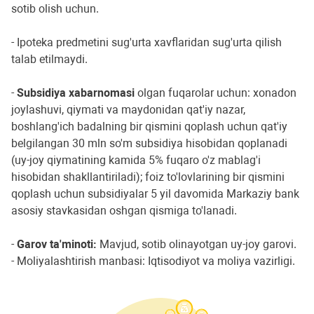
sotib olish uchun.
- Ipoteka predmetini sug'urta xavflaridan sug'urta qilish
talab etilmaydi.
-
Subsidiya xabarnomasi
olgan fuqarolar uchun: xonadon
joylashuvi, qiymati va maydonidan qat'iy nazar,
boshlang'ich badalning bir qismini qoplash uchun qat'iy
belgilangan 30 mln so'm subsidiya hisobidan qoplanadi
(uy-joy qiymatining kamida 5% fuqaro o'z mablag'i
hisobidan shakllantiriladi); foiz to'lovlarining bir qismini
qoplash uchun subsidiyalar 5 yil davomida Markaziy bank
asosiy stavkasidan oshgan qismiga to'lanadi.
-
Garov ta'minoti:
Mavjud, sotib olinayotgan uy-joy garovi.
- Moliyalashtirish manbasi: Iqtisodiyot va moliya vazirligi.