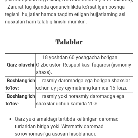
- Zarurat tug'ilganda qonunchilikda ko'rsatilgan boshqa
tegishli hujjatlar hamda taqdim etilgan hujjatlarning asl
nusxalari ham talab qilinishi mumkin.
Talablar
18 yoshdan 60 yoshgacha bo‘lgan
Qarz oluvchi
O‘zbekiston Respublikasi fuqarosi (jismoniy
shaxs).
Boshlang‘ich
rasmiy daromadga ega bo‘lgan shaxslar
to‘lov:
uchun uy-joy qiymatining kamida 15 foizi.
Boshlang‘ich
rasmiy yoki norasmiy daromadga ega
to‘lov:
shaxslar uchun kamida 20%
Qarz yuki amaldagi tartibda keltirilgan daromad
turlaridan biriga yoki "Alternativ daromad
so'rovnomasi"ga asosan hisoblanadi.