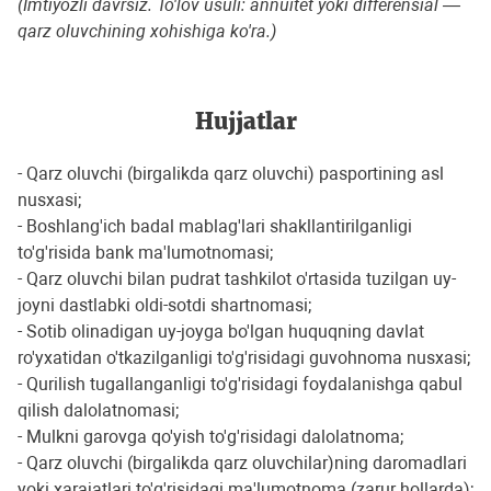
(Imtiyozli davrsiz. To'lov usuli: annuitet yoki differensial —
qarz oluvchining xohishiga ko'ra.)
Hujjatlar
- Qarz oluvchi (birgalikda qarz oluvchi) pasportining asl
nusxasi;
- Boshlang'ich badal mablag'lari shakllantirilganligi
to'g'risida bank ma'lumotnomasi;
- Qarz oluvchi bilan pudrat tashkilot o'rtasida tuzilgan uy-
joyni dastlabki oldi-sotdi shartnomasi;
- Sotib olinadigan uy-joyga bo'lgan huquqning davlat
ro'yxatidan o'tkazilganligi to'g'risidagi guvohnoma nusxasi;
- Qurilish tugallanganligi to'g'risidagi foydalanishga qabul
qilish dalolatnomasi;
- Mulkni garovga qo'yish to'g'risidagi dalolatnoma;
- Qarz oluvchi (birgalikda qarz oluvchilar)ning daromadlari
yoki xarajatlari to'g'risidagi ma'lumotnoma (zarur hollarda);