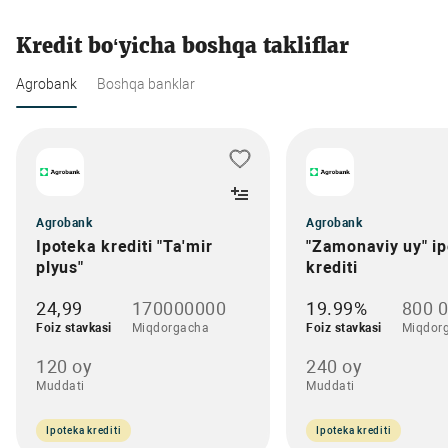
Kredit bo‘yicha boshqa takliflar
Agrobank
Boshqa banklar
Agrobank
Agrobank
Ipoteka krediti "Ta'mir
"Zamonaviy uy" i
plyus"
krediti
24,99
170000000
19.99%
800 
Foiz stavkasi
Miqdorgacha
Foiz stavkasi
Miqdor
120 oy
240 oy
Muddati
Muddati
Ipoteka krediti
Ipoteka krediti