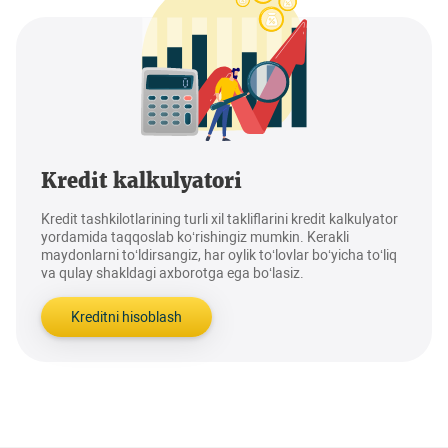
Kredit kalkulyatori
Kredit tashkilotlarining turli xil takliflarini kredit kalkulyator
yordamida taqqoslab ko‘rishingiz mumkin. Kerakli
maydonlarni to‘ldirsangiz, har oylik to‘lovlar bo‘yicha to‘liq
va qulay shakldagi axborotga ega bo‘lasiz.
Kreditni hisoblash