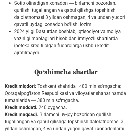
Sotib olinadigan xonadon — birlamchi bozordan,
qurilishi tugallangan va qabul qilishga topshirish
dalolatnomasi 3 yildan oshmagan, 4 va undan yuqori
qavatli uydagi xonadon bo'lishi lozim.
2024 yilgi Dasturdan boshlab, Iqtisodiyot va moliya
vazirligi mablag'lari hisobidan imtiyozli shartlarda
ipoteka krediti olgan fuqarolarga ushbu kredit
ajratilmaydi.
Qo‘shimcha shartlar
Kredit miqdori:
Toshkent shahrida - 480 mln so'mgacha;
Qoraqalpog'iston Respublikasi va viloyatlar shahar hamda
tumanlarida — 380 mln so'mgacha.
Kredit muddati:
240 oygacha.
Kredit maqsadi:
Birlamchi uy-joy bozoridan qurilishi
tugallangan va qabul qilishga topshirish dalolatnomasi 3
yildan oshmagan, 4 va undan yuqori qavatli xonadonlarni