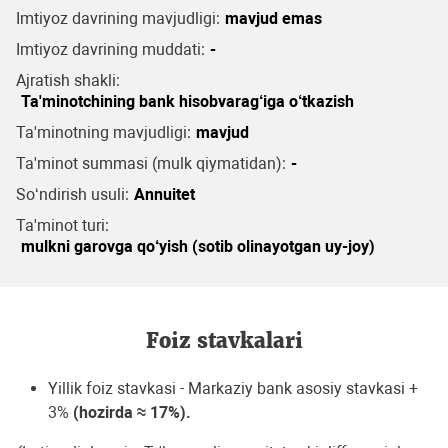
Imtiyoz davrining mavjudligi:
mavjud emas
Imtiyoz davrining muddati:
-
Ajratish shakli:
Ta'minotchining bank hisobvarag‘iga o‘tkazish
Ta'minotning mavjudligi:
mavjud
Ta'minot summasi (mulk qiymatidan):
-
So‘ndirish usuli:
Annuitet
Ta'minot turi:
mulkni garovga qo‘yish (sotib olinayotgan uy-joy)
Foiz stavkalari
Yillik foiz stavkasi - Markaziy bank asosiy stavkasi +
3%
(hozirda ≈ 17%).