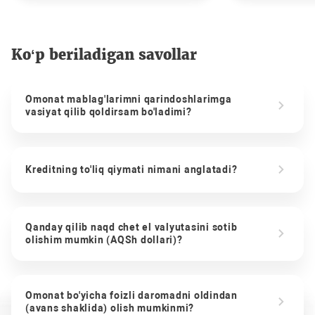
Ko‘p beriladigan savollar
Omonat mablag'larimni qarindoshlarimga
vasiyat qilib qoldirsam bo'ladimi?
Kreditning to'liq qiymati nimani anglatadi?
Qanday qilib naqd chet el valyutasini sotib
olishim mumkin (AQSh dollari)?
Omonat bo'yicha foizli daromadni oldindan
(avans shaklida) olish mumkinmi?