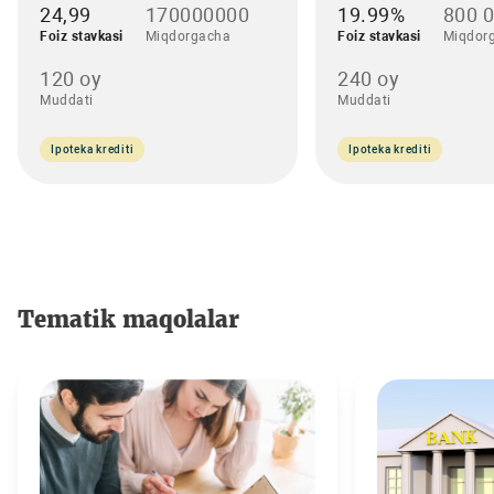
24,99
170000000
19.99%
800 
Foiz stavkasi
Miqdorgacha
Foiz stavkasi
Miqdor
120 oy
240 oy
Muddati
Muddati
Ipoteka krediti
Ipoteka krediti
Tematik maqolalar