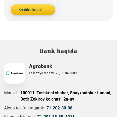
Kreditni hisoblash
Bank haqida
Agrobank
Litsenziya raqami: 78, 30.04.2009
Manzil:
100011, Toshkent shahar, Shayxontohur tumani,
Botir Zokirov ko‘chasi, 2a-uy
Aloqa telefon raqami:
71-202-80-08
Ishonch telefoni:
71-203-88-88
,
1216