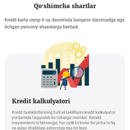
Qo‘shimcha shartlar
Kredit karta oxirgi 6 oy davomida barqaror daromadga ega
bo'lgan jismoniy shaxslarga beriladi.
Kredit kalkulyatori
Kredit tashkilotlarining turli xil takliflarini kredit kalkulyator
yordamida taqqoslab ko‘rishingiz mumkin. Kerakli
maydonlarni to‘ldirsangiz, har oylik to‘lovlar bo‘yicha to‘liq
va qulay shakldagi axborotga ega bo‘lasiz.