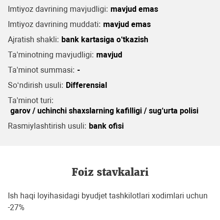
Imtiyoz davrining mavjudligi:
mavjud emas
Imtiyoz davrining muddati:
mavjud emas
Ajratish shakli:
bank kartasiga o‘tkazish
Ta'minotning mavjudligi:
mavjud
Ta'minot summasi:
-
So‘ndirish usuli:
Differensial
Ta'minot turi:
garov / uchinchi shaxslarning kafilligi / sug‘urta polisi
Rasmiylashtirish usuli:
bank ofisi
Foiz stavkalari
Ish haqi loyihasidagi byudjet tashkilotlari xodimlari uchun
-27%