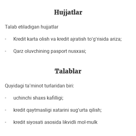
Hujjatlar
Talab etiladigan hujjatlar
- Kredit karta olish va kredit ajratish to‘g‘risida ariza;
- Qarz oluvchining pasport nusxasi;
Talablar
Quyidagi taʼminot turlaridan biri:
- uchinchi shaxs kafilligi;
- kredit qaytmasligi xatarini sug‘urta qilish;
- kredit siyosati asosida likvidli mol-mulk