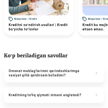
Maqolalar / Kredit
Maqolalar / Kre
Kreditni so‘ndirish usullari | Kredit
Kredit bu majbu
bo‘yicha to‘lovlar
ehson emas.
Ko‘p beriladigan savollar
Omonat mablag'larimni qarindoshlarimga
vasiyat qilib qoldirsam bo'ladimi?
Kreditning to'liq qiymati nimani anglatadi?