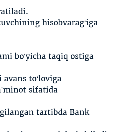
atiladi.
tuvchining hisobvarag‘iga
mi bo‘yicha taqiq ostiga
 avans to‘loviga
’minot sifatida
lgilangan tartibda Bank