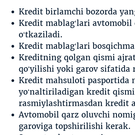
Kredit birlamchi bozorda yang
Kredit mablag‘lari avtomobil
o‘tkaziladi.
Kredit mablag‘lari bosqichma
Kreditning qolgan qismi ajra
qo‘yilishi yoki garov sifatida
Kredit mahsuloti pasportida n
yo‘naltiriladigan kredit qis
rasmiylashtirmasdan kredit aj
Avtomobil qarz oluvchi nomig
garoviga topshirilishi kerak.