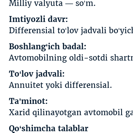
Milliy valyuta — so‘m.
Imtiyozli davr:
Differensial to‘lov jadvali bo‘yi
Boshlang‘ich badal:
Avtomobilning oldi-sotdi shart
To‘lov jadvali:
Annuitet yoki differensial.
Ta’minot:
Xarid qilinayotgan avtomobil ga
Qo‘shimcha talablar