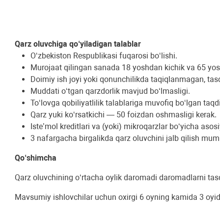
Qarz oluvchiga qo‘yiladigan talablar
O‘zbekiston Respublikasi fuqarosi bo‘lishi.
Murojaat qilingan sanada 18 yoshdan kichik va 65 yos
Doimiy ish joyi yoki qonunchilikda taqiqlanmagan, t
Muddati o‘tgan qarzdorlik mavjud bo‘lmasligi.
To‘lovga qobiliyatlilik talablariga muvofiq bo‘lgan taqdi
Qarz yuki ko‘rsatkichi — 50 foizdan oshmasligi kerak.
Iste’mol kreditlari va (yoki) mikroqarzlar bo‘yicha as
3 nafargacha birgalikda qarz oluvchini jalb qilish mum
Qo‘shimcha
Qarz oluvchining o‘rtacha oylik daromadi daromadlarni tasd
Mavsumiy ishlovchilar uchun oxirgi 6 oyning kamida 3 oyi