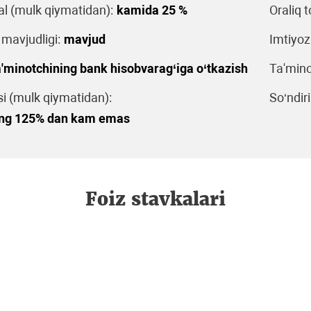
al (mulk qiymatidan):
kamida 25 %
Oraliq t
 mavjudligi:
mavjud
Imtiyoz
'minotchining bank hisobvarag‘iga o‘tkazish
Ta'mino
 (mulk qiymatidan):
So‘ndiri
ning 125% dan kam emas
Foiz stavkalari