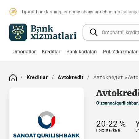
Tijorat banklarining jismoniy shaxslar uchun mo‘ljallanga
Omonatlar
Kreditlar
Bank kartalari
Pul o‘tkazmalari
Kreditlar
Avtokredit
Автокредит «Avto
Avtokredi
O‘zsanoatqurilishban
20-22 %
Foiz stavkasi
E