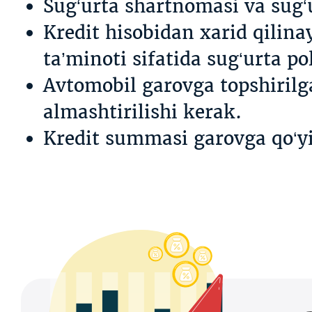
Sug‘urta shartnomasi va sug‘
Kredit hisobidan xarid qilin
ta’minoti sifatida sug‘urta p
Avtomobil garovga topshirilga
almashtirilishi kerak.
Kredit summasi garovga qo‘yi