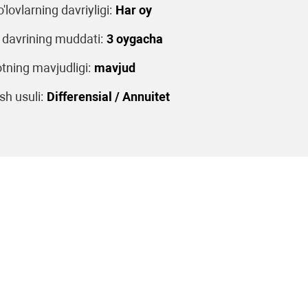
o'lovlarning davriyligi:
Har oy
 davrining muddati:
3 oygacha
tning mavjudligi:
mavjud
sh usuli:
Differensial / Annuitet