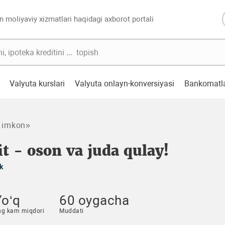
n moliyaviy xizmatlari haqidagi axborot portali
Valyuta kurslari
Valyuta onlayn-konversiyasi
Bankomatl
 imkon»
t - oson va juda qulay!
k
Yo‘q
60 oygacha
ng kam miqdori
Muddati