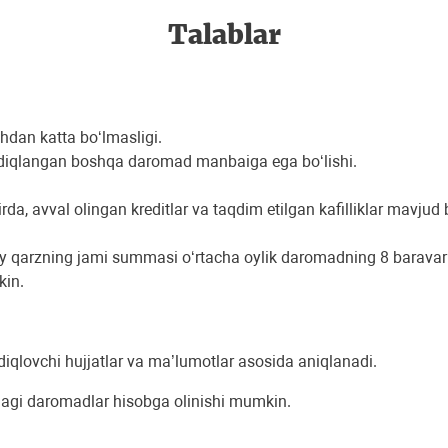
Talablar
hdan katta bo‘lmasligi.
asdiqlangan boshqa daromad manbaiga ega bo‘lishi.
rda, avval olingan kreditlar va taqdim etilgan kafilliklar mavjud b
osiy qarzning jami summasi o‘rtacha oylik daromadning 8 barava
kin.
iqlovchi hujjatlar va ma’lumotlar asosida aniqlanadi.
dagi daromadlar hisobga olinishi mumkin.