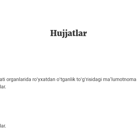
Hujjatlar
mati organlarida ro‘yxatdan o‘tganlik to‘g‘risidagi ma’lumotnoma
ar.
ar.