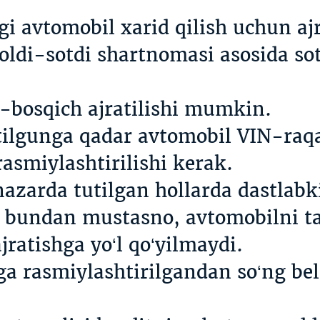
i avtomobil xarid qilish uchun ajr
 oldi-sotdi shartnomasi asosida so
-bosqich ajratilishi mumkin.
tilgunga qadar avtomobil VIN-raqa
 rasmiylashtirilishi kerak.
azarda tutilgan hollarda dastlabki
mi bundan mustasno, avtomobilni ta
ratishga yo‘l qo‘yilmaydi.
a rasmiylashtirilgandan so‘ng be