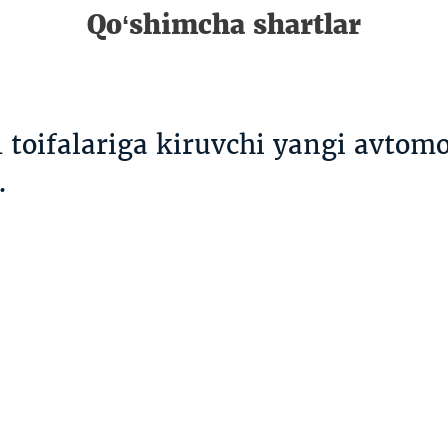
Qo‘shimcha shartlar
toifalariga kiruvchi yangi avtomo
.