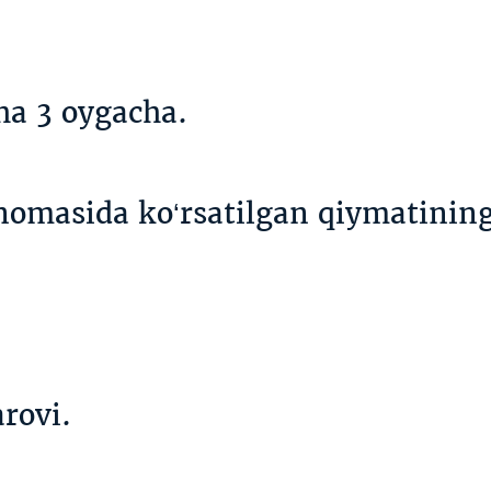
cha 3 oygacha.
nomasida ko‘rsatilgan qiymatining
rovi.