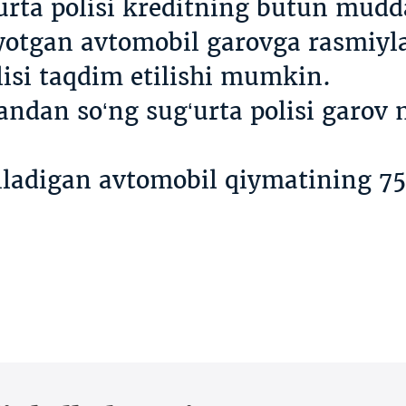
urta polisi kreditning butun mudda
ayotgan avtomobil garovga rasmiyl
olisi taqdim etilishi mumkin.
ndan so‘ng sug‘urta polisi garov m
ladigan avtomobil qiymatining 75