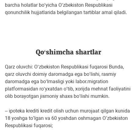
barcha holatlar bo‘yicha O‘zbekiston Respublikasi
qonunchilik hujjatlarida belgilangan tartiblar amal qiladi.
Qo‘shimcha shartlar
Qarz oluvchi: O‘zbekiston Respublikasi fuqarosi Bunda,
qarz oluvchi doimiy daromadga ega bo‘lishi, rasmiy
daromadga ega bo‘lmasligi yoki labor.migration
platformasidan ro‘yxatdan o‘tib, xorijda mehnat faoliyatini
olib borayotgan jismoniy shaxs bo‘lishi mumkin.
– ipoteka krediti kredit olish uchun murojaat qilgan kunida
18 yoshga toʼlgan va 60 yoshdan oshmagan Oʼzbekiston
Respublikasi fuqarosi;