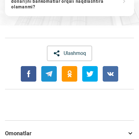
dollari)ni bankomatlar orqali naqdlashtira
olamanmi?
Ulashmoq
Omonatlar