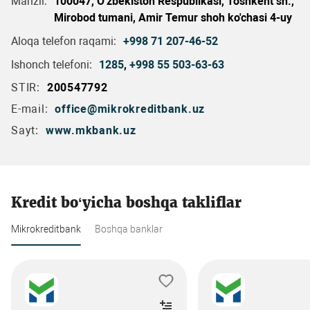
Manzil:
100047, O'zbekiston Respublikasi, Toshkent sh.,
Mirobod tumani, Amir Temur shoh ko'chasi 4-uy
Aloqa telefon raqami:
+998 71 207-46-52
Ishonch telefoni:
1285
,
+998 55 503-63-63
STIR:
200547792
E-mail:
office@mikrokreditbank.uz
Sayt:
www.mkbank.uz
Kredit bo‘yicha boshqa takliflar
Mikrokreditbank
Boshqa banklar