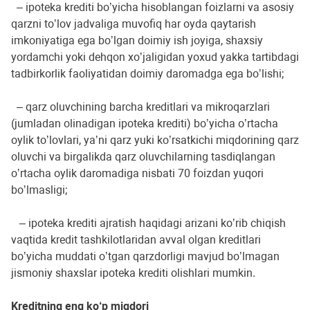
– ipoteka krediti boʼyicha hisoblangan foizlarni va asosiy
qarzni toʼlov jadvaliga muvofiq har oyda qaytarish
imkoniyatiga ega boʼlgan doimiy ish joyiga, shaxsiy
yordamchi yoki dehqon xoʼjaligidan yoxud yakka tartibdagi
tadbirkorlik faoliyatidan doimiy daromadga ega boʼlishi;
– qarz oluvchining barcha kreditlari va mikroqarzlari
(jumladan olinadigan ipoteka krediti) boʼyicha oʼrtacha
oylik toʼlovlari, yaʼni qarz yuki koʼrsatkichi miqdorining qarz
oluvchi va birgalikda qarz oluvchilarning tasdiqlangan
oʼrtacha oylik daromadiga nisbati 70 foizdan yuqori
boʼlmasligi;
– ipoteka krediti ajratish haqidagi arizani koʼrib chiqish
vaqtida kredit tashkilotlaridan avval olgan kreditlari
boʼyicha muddati oʼtgan qarzdorligi mavjud boʼlmagan
jismoniy shaxslar ipoteka krediti olishlari mumkin.
Kreditning eng ko‘p miqdori