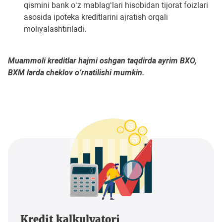
qismini bank o‘z mablag‘lari hisobidan tijorat foizlari
asosida ipoteka kreditlarini ajratish orqali
moliyalashtiriladi.
Muammoli kreditlar hajmi oshgan taqdirda ayrim BXO,
BXM larda cheklov o‘rnatilishi mumkin.
Kredit kalkulyatori