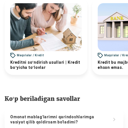
Maqolalar / Kredit
Maqolalar / Kre
Kreditni so‘ndirish usullari | Kredit
Kredit bu majbu
bo‘yicha to‘lovlar
ehson emas.
Ko‘p beriladigan savollar
Omonat mablag'larimni qarindoshlarimga
vasiyat qilib qoldirsam bo'ladimi?