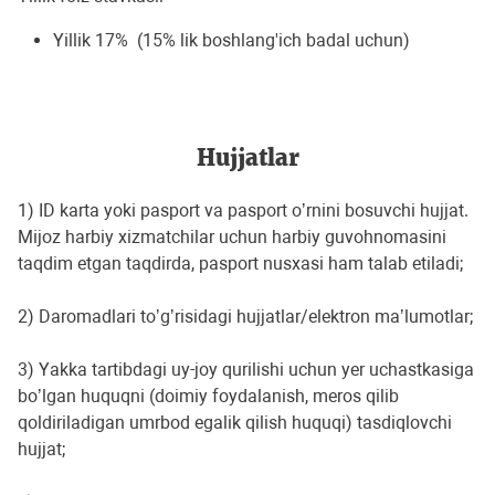
Yillik 17% (15% lik boshlang'ich badal uchun)
Hujjatlar
1) ID karta yoki pasport va pasport oʼrnini bosuvchi hujjat.
Mijoz harbiy xizmatchilar uchun harbiy guvohnomasini
taqdim etgan taqdirda, pasport nusxasi ham talab etiladi;
2) Daromadlari toʼgʼrisidagi hujjatlar/elektron maʼlumotlar;
3) Yakka tartibdagi uy-joy qurilishi uchun yer uchastkasiga
boʼlgan huquqni (doimiy foydalanish, meros qilib
qoldiriladigan umrbod egalik qilish huquqi) tasdiqlovchi
hujjat;