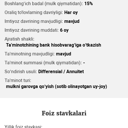
Boshlang‘ich badal (mulk qiymatidan):
15%
Oraliq to'lovlarning davriyligi:
Har oy
Imtiyoz davrining mavjudligi:
mavjud
Imtiyoz davrining muddati:
6 oy
Ajratish shakli:
Ta'minotchining bank hisobvarag‘iga o‘tkazish
Ta'minotning mavjudligi:
mavjud
Ta'minot summasi (mulk qiymatidan):
-
So‘ndirish usuli:
Differensial / Annuitet
Ta'minot turi:
mulkni garovga qo‘yish (sotib olinayotgan uy-joy)
Foiz stavkalari
Yillik foiz stavkasi: