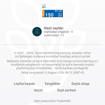
Hozir saytda:
ro'yhatdan o'tganlar - 0
mehmonlar - 11
© 2020 – 2026, Tijorat banklarining jismoniy shaxslar uchun
mo‘ljallangan moliyaviy xizmatlari haqidagi axborot portali
Moliyaviy xizmatlar va bank rekvizitlari to‘g‘risidagi ma'lumotlarning o‘z
muddatida yangilanishi va haqqoniyligi bo‘yicha bevosita mazkur
platformaning ishtirokchilari - tijorat banklari javobgardir.
Oxirgi yangilanish: 6 August 2026, 09:12 (GMT+5)
Loyiha haqida
Yangiliklar
Qayta aloqa
Izlash
Sayt xaritasi
Sayt yaratuvchisi Pixelcraft®