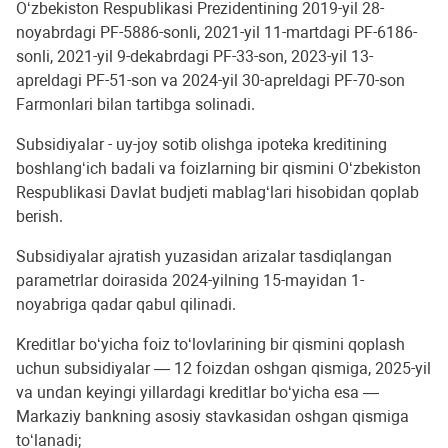
O‘zbekiston Respublikasi Prezidentining 2019-yil 28-
noyabrdagi PF-5886-sonli, 2021-yil 11-martdagi PF-6186-
sonli, 2021-yil 9-dekabrdagi PF-33-son, 2023-yil 13-
apreldagi PF-51-son va 2024-yil 30-apreldagi PF-70-son
Farmonlari bilan tartibga solinadi.
Subsidiyalar - uy-joy sotib olishga ipoteka kreditining
boshlang‘ich badali va foizlarning bir qismini O‘zbekiston
Respublikasi Davlat budjeti mablag‘lari hisobidan qoplab
berish.
Subsidiyalar ajratish yuzasidan arizalar tasdiqlangan
parametrlar doirasida 2024-yilning 15-mayidan 1-
noyabriga qadar qabul qilinadi.
Kreditlar bo‘yicha foiz to‘lovlarining bir qismini qoplash
uchun subsidiyalar — 12 foizdan oshgan qismiga, 2025-yil
va undan keyingi yillardagi kreditlar bo‘yicha esa —
Markaziy bankning asosiy stavkasidan oshgan qismiga
to‘lanadi;