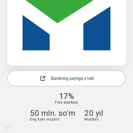
Bankning saytiga o‘tish
17%
Foiz stavkasi
50 mln. so'm
20 yil
Eng kam miqdori
Muddati