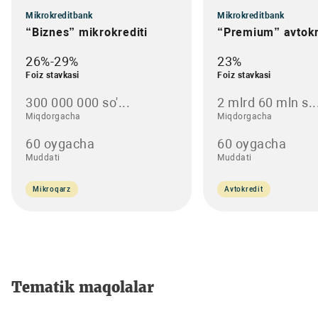
Mikrokreditbank
Mikrokreditbank
“Biznes” mikrokrediti
“Premium” avtokr
26%-29%
23%
Foiz stavkasi
Foiz stavkasi
300 000 000 so'...
2 mlrd 60 mln s..
Miqdorgacha
Miqdorgacha
60 oygacha
60 oygacha
Muddati
Muddati
Mikroqarz
Avtokredit
Tematik maqolalar