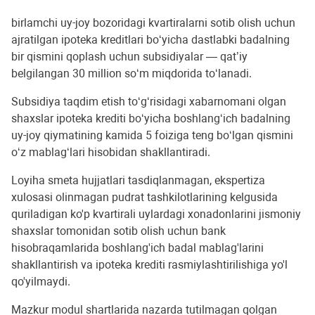
birlamchi uy-joy bozoridagi kvartiralarni sotib olish uchun
ajratilgan ipoteka kreditlari bo‘yicha dastlabki badalning
bir qismini qoplash uchun subsidiyalar — qat’iy
belgilangan 30 million so‘m miqdorida to‘lanadi.
Subsidiya taqdim etish to‘g‘risidagi xabarnomani olgan
shaxslar ipoteka krediti bo‘yicha boshlang‘ich badalning
uy-joy qiymatining kamida 5 foiziga teng bo‘lgan qismini
o‘z mablag‘lari hisobidan shakllantiradi.
Loyiha smeta hujjatlari tasdiqlanmagan, ekspertiza
xulosasi olinmagan pudrat tashkilotlarining kelgusida
quriladigan ko'p kvartirali uylardagi xonadonlarini jismoniy
shaxslar tomonidan sotib olish uchun bank
hisobraqamlarida boshlang'ich badal mablag'larini
shakllantirish va ipoteka krediti rasmiylashtirilishiga yo'l
qo'yilmaydi.
Mazkur modul shartlarida nazarda tutilmagan qolgan