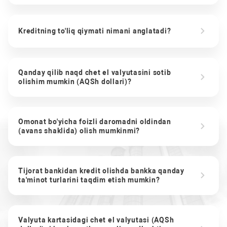
Kreditning to'liq qiymati nimani anglatadi?
Qanday qilib naqd chet el valyutasini sotib
olishim mumkin (AQSh dollari)?
Omonat bo'yicha foizli daromadni oldindan
(avans shaklida) olish mumkinmi?
Tijorat bankidan kredit olishda bankka qanday
ta'minot turlarini taqdim etish mumkin?
Valyuta kartasidagi chet el valyutasi (AQSh