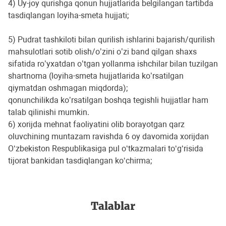
4) Uy-joy qurishga qonun hujjatlarida belgilangan tartibda
tasdiqlangan loyiha-smeta hujjati;
5) Pudrat tashkiloti bilan qurilish ishlarini bajarish/qurilish
mahsulotlari sotib olish/oʼzini oʼzi band qilgan shaxs
sifatida roʼyxatdan oʼtgan yollanma ishchilar bilan tuzilgan
shartnoma (loyiha-smeta hujjatlarida koʼrsatilgan
qiymatdan oshmagan miqdorda);
qonunchilikda koʼrsatilgan boshqa tegishli hujjatlar ham
talab qilinishi mumkin.
6) xorijda mehnat faoliyatini olib borayotgan qarz
oluvchining muntazam ravishda 6 oy davomida xorijdan
O‘zbekiston Respublikasiga pul o‘tkazmalari to‘g‘risida
tijorat bankidan tasdiqlangan ko‘chirma;
Talablar