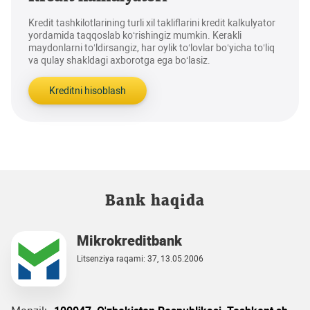
Kredit tashkilotlarining turli xil takliflarini kredit kalkulyator
yordamida taqqoslab ko‘rishingiz mumkin. Kerakli
maydonlarni to‘ldirsangiz, har oylik to‘lovlar bo‘yicha to‘liq
va qulay shakldagi axborotga ega bo‘lasiz.
Kreditni hisoblash
Bank haqida
Mikrokreditbank
Litsenziya raqami: 37, 13.05.2006